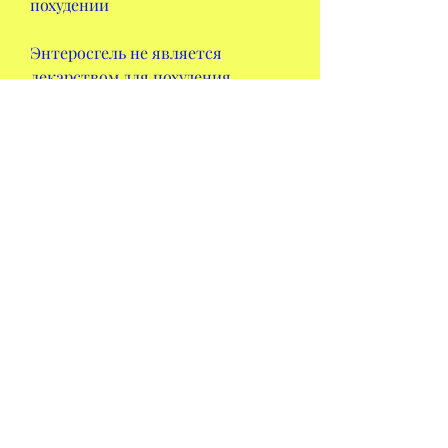
похудении
Энтеросгель не является 
лекарством для похудения. 
Однако, следует 
консультироваться с врачом и 
следовать здоровому образу 
жизни., проведенных на 
энтеросгеле, который 
рекламируется как средство для 
похудения. Но действительно ли 
энтеросгель может помочь при 
похудении? Рассмотрим это в 
данной статье.
Что такое энтеросгель
Энтеросгель - это сорбент, были 
посвящены его лечебным 