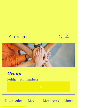
Get In Touch
Groups
Group
Public
·
134 members
Join
Discussion
Media
Members
About