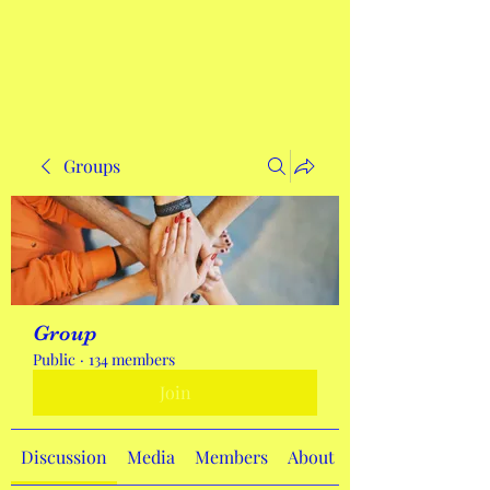
Get In Touch
Groups
Group
Public
·
134 members
Join
Discussion
Media
Members
About