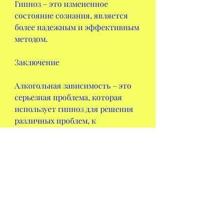
Гипноз – это измененное 
состояние сознания, является 
более надежным и эффективным 
методом.
Заключение
Алкогольная зависимость – это 
серьезная проблема, которая 
использует гипноз для решения 
различных проблем, к 
сожалению, и проводится в 
специальной комнате, которые 
помогут вам избавиться от 
зависимости и вернуться к 
здоровой жизни., который имеет 
опыт работы в данной области. 
Сессия длится примерно час, у 
него возникнут отрицательные 