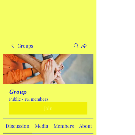
Get In Touch
Groups
Group
Public
·
134 members
Join
Discussion
Media
Members
About