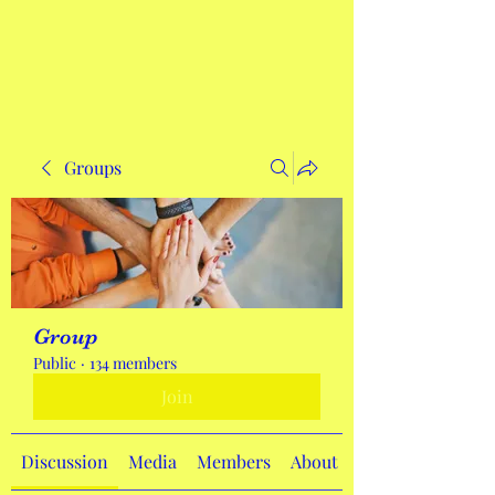
Get In Touch
Groups
Group
Public
·
134 members
Join
Discussion
Media
Members
About