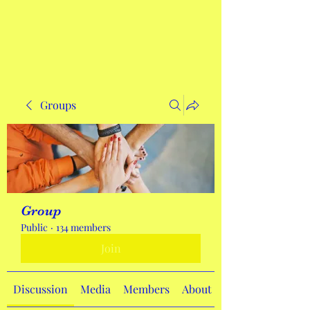
Get In Touch
Groups
Group
Public
·
134 members
Join
Discussion
Media
Members
About