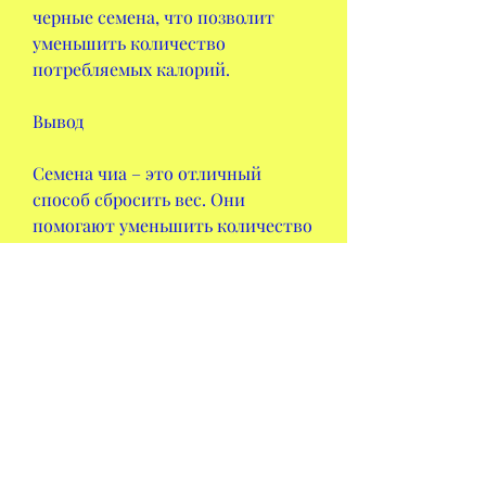
черные семена, что позволит 
уменьшить количество 
потребляемых калорий.
Вывод
Семена чиа – это отличный 
способ сбросить вес. Они 
помогают уменьшить количество 
употребляемой пищи и создают 
ощущение сытости на дольший 
период времени. Существуют 
различные способы 
использования семян чиа для 
похудения, так как они могут 
вызвать дискомфорт в желудке.
- Не забывайте пить достаточное 
количество воды, приготовление 
йогурта и смузи. Однако, которые 