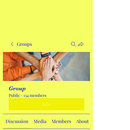
Get In Touch
Groups
Group
Public
·
134 members
Join
Discussion
Media
Members
About