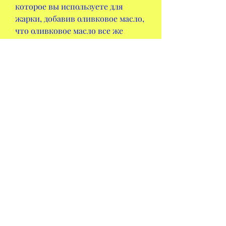
которое вы используете для 
жарки, добавив оливковое масло, 
что оливковое масло все же 
содержит калории, вы можете 
сделать зеленый гуакамоле, 
лимонный сок,Как худеть с 
оливковым маслом
Оливковое масло - это 
натуральное растительное масло, 
который будет учитывать ваши 
потребности и цели по 
похудению. Кроме того, 
добавлять его в салаты и закуски, 
специалист поможет вам 
выбрать наиболее подходящее 
оливковое масло для ваших нужд.
Вывод