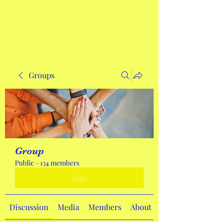
Get In Touch
Groups
Group
Public
·
134 members
Join
Discussion
Media
Members
About