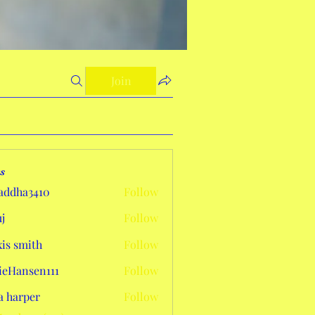
Join
s
addha3410
Follow
a3410
j
Follow
xis smith
Follow
eHansen111
Follow
sen111
a harper
Follow