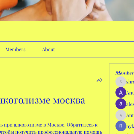
Members
About
Member
shr
shraddh
Anu
коголизме москва 
ale
Ami
AmieHan
 при алкоголизме в Москве. Обратитесь к 
nyl
 чтобы получить профессиональную помощь 