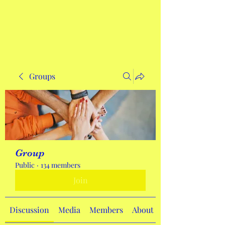
Get In Touch
Groups
Group
Public
·
134 members
Join
Discussion
Media
Members
About