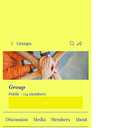
Get In Touch
Groups
Group
Public
·
134 members
Join
Discussion
Media
Members
About