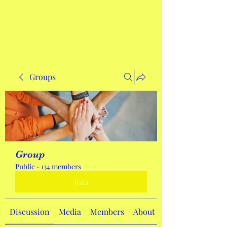
Get In Touch
Groups
Group
Public
·
134 members
Join
Discussion
Media
Members
About