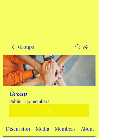
Get In Touch
Groups
Group
Public
·
134 members
Join
Discussion
Media
Members
About