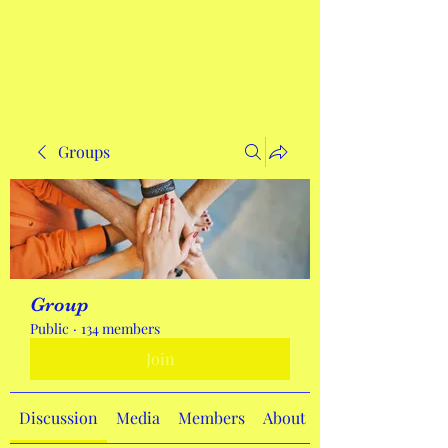
Get In Touch
Groups
Group
Public
·
134 members
Join
Discussion
Media
Members
About