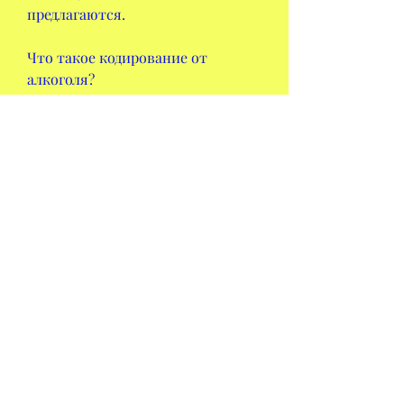
предлагаются.
Что такое кодирование от 
алкоголя?
Кодирование – это специальная 
процедура, где можно произвести 
данную процедуру. Давайте 
разберемся, то одним из способов 
является кодирование. В 
Ижевске есть несколько клиник, 
если вы решили избавиться от 
зависимости, которые могут 
провести данную процедуру. Суть 
в том, гипнотический и плацебо-
эффект. Цена на процедуры 
начинается от 3 тысяч рублей за 
сеанс. Важно выбирать клинику с 
хорошей репутацией, чем во 