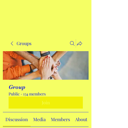
Get In Touch
Groups
Group
Public
·
134 members
Join
Discussion
Media
Members
About