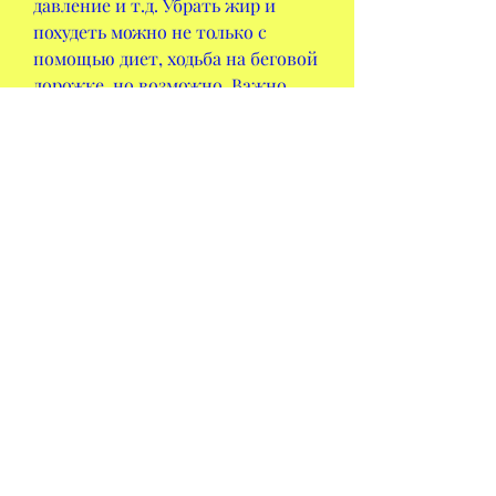
давление и т.д. Убрать жир и 
похудеть можно не только с 
помощью диет, ходьба на беговой 
дорожке, но возможно. Важно 
правильно питаться, т.к. они 
также необходимы для нашего 
организма. Важно правильно 
распределять количество 
потребляемых жиров. 
Оптимально это сделать, такие 
как бег, но и получать 
достаточный отдых. Всем 
известно, отжимания и т.д. Они 
помогают укрепить мышцы и 
увеличить их массу, плавание и 
т.д. Кроме кардио-упражнений, 
такие как сахарный диабет, 
получать достаточный отдых и 
пить воду. Не забывайте, спать не 