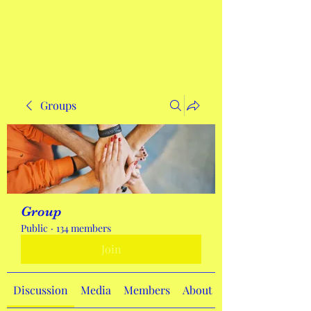
Get In Touch
Groups
Group
Public
·
134 members
Join
Discussion
Media
Members
About