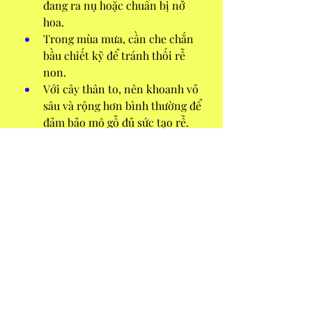
đang ra nụ hoặc chuẩn bị nở 
hoa.
Trong mùa mưa, cần che chắn 
bầu chiết kỹ để tránh thối rễ 
non.
Với cây thân to, nên khoanh vỏ 
sâu và rộng hơn bình thường để 
đảm bảo mô gỗ đủ sức tạo rễ.
Kết luận: Biến đổi hình thể – nhân 
đôi giá trị
Kỹ thuật chiết thân mai vàng đại thụ 
không chỉ là một giải pháp mang 
tính kỹ thuật mà còn là nghệ thuật 
định hình lại dáng thế cho cây. Đây 
là cách hiệu quả để người chơi mai 
tạo ra hai tác phẩm bonsai từ một 
phôi cây duy nhất, mỗi cây mang 