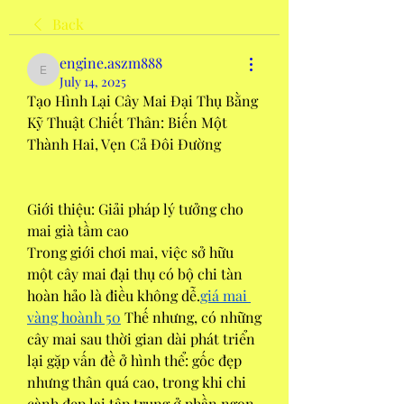
Back
engine.aszm888
engine.aszm888
July 14, 2025
Tạo Hình Lại Cây Mai Đại Thụ Bằng 
Kỹ Thuật Chiết Thân: Biến Một 
Thành Hai, Vẹn Cả Đôi Đường
Giới thiệu: Giải pháp lý tưởng cho 
mai già tầm cao
Trong giới chơi mai, việc sở hữu 
một cây mai đại thụ có bộ chi tàn 
hoàn hảo là điều không dễ.
giá mai 
vàng hoành 50
 Thế nhưng, có những 
cây mai sau thời gian dài phát triển 
lại gặp vấn đề ở hình thể: gốc đẹp 
nhưng thân quá cao, trong khi chi 
cành đẹp lại tập trung ở phần ngọn. 